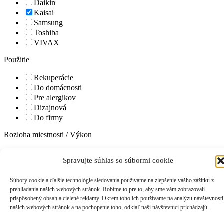
Daikin
Kaisai
Samsung
Toshiba
VIVAX
Použitie
Rekuperácie
Do domácnosti
Pre alergikov
Dizajnová
Do firmy
Rozloha miestnosti / Výkon
do 25 m2 / 2,5 kW
Spravujte súhlas so súbormi cookie
do 35 m2 / 3,5 kW
do 50m2 / 5,2kW
Súbory cookie a ďalšie technológie sledovania používame na zlepšenie vášho zážitku z
do 70m2 / 7,0kW
prehliadania našich webových stránok. Robíme to pre to, aby sme vám zobrazovali
prispôsobený obsah a cielené reklamy. Okrem toho ich používame na analýzu návštevnosti
Energetická trieda
našich webových stránok a na pochopenie toho, odkiaľ naši návštevníci prichádzajú.
A++