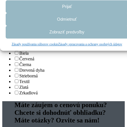
A+++
Prijať
WiFi
Odmietnuť
bez WiFi
Nie
Zobraziť predvoľby
s WiFi
Farba
Zásady používania súborov cookie
Zásady spracovania a ochrany osobných údajov
Biela
Červená
Čierna
Drevená dyha
Strieborná
Textil
Zlatá
Zrkadlová
Máte záujem o cenovú ponuku?
Chcete si dohodnúť obhliadku?
Máte otázky? Ozvite sa nám!