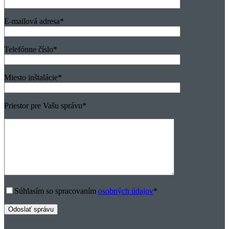
E-mailová adresa
*
Telefónne číslo
*
Miesto inštalácie
*
Priestor pre Vašu správu
*
Súhlasím so spracovaním
osobných údajov
*