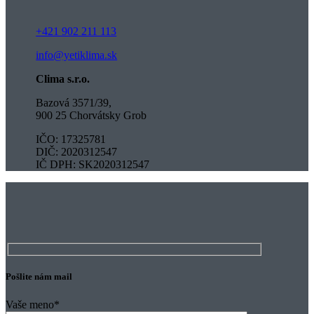
+421 902 211 113
info@yetiklima.sk
Clima s.r.o.
Bazová 3571/39,
900 25 Chorvátsky Grob
IČO: 17325781
DIČ: 2020312547
IČ DPH: SK2020312547
Pošlite nám mail
Vaše meno
*