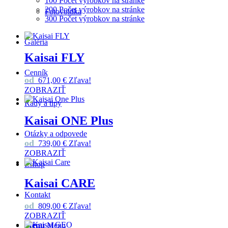
100 Počet výrobkov na stránke
200 Počet výrobkov na stránke
Fotovoltika
300 Počet výrobkov na stránke
Galéria
Kaisai FLY
Cenník
od
671,00
€
Zľava!
ZOBRAZIŤ
Rady a tipy
Kaisai ONE Plus
Otázky a odpovede
od
739,00
€
Zľava!
ZOBRAZIŤ
Eshop
Kaisai CARE
Kontakt
od
809,00
€
Zľava!
ZOBRAZIŤ
Menu
Menu