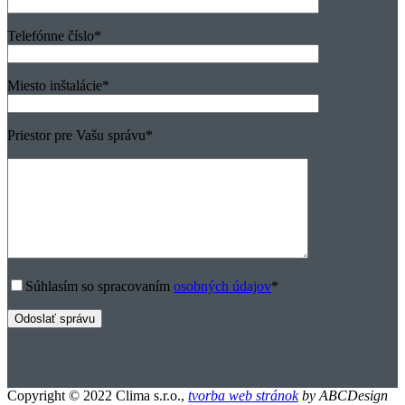
Telefónne číslo
*
Miesto inštalácie
*
Priestor pre Vašu správu
*
Súhlasím so spracovaním
osobných údajov
*
Copyright © 2022 Clima s.r.o.,
tvorba web stránok
by ABCDesign