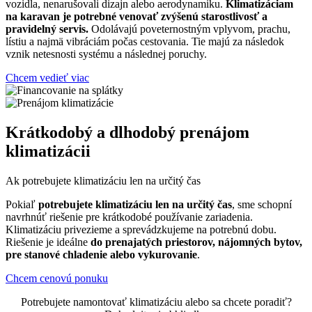
vozidla, nenarušovali dizajn alebo aerodynamiku.
Klimatizáciam
na karavan je potrebné venovať zvýšenú starostlivosť a
pravidelný servis.
Odolávajú poveternostným vplyvom, prachu,
lístiu a najmä vibráciám počas cestovania. Tie majú za následok
vznik netesnosti systému a následnej poruchy.
Chcem vedieť viac
Krátkodobý a dlhodobý prenájom
klimatizácii
Ak potrebujete klimatizáciu len na určitý čas
Pokiaľ
potrebujete klimatizáciu len na určitý čas
, sme schopní
navrhnúť riešenie pre krátkodobé používanie zariadenia.
Klimatizáciu privezieme a sprevádzkujeme na potrebnú dobu.
Riešenie je ideálne
do prenajatých priestorov, nájomných bytov,
pre stanové chladenie alebo vykurovanie
.
Chcem cenovú ponuku
Potrebujete namontovať klimatizáciu alebo sa chcete poradiť?