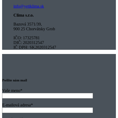
info@yetiklima.sk
Clima s.r.o.
Bazová 3571/39,
900 25 Chorvátsky Grob
IČO: 17325781
DIČ: 2020312547
IČ DPH: SK2020312547
Pošlite nám mail
Vaše meno
*
E-mailová adresa
*