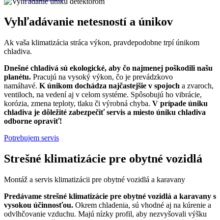
Vyhľadávanie netesností a únikov
Ak vaša klimatizácia stráca výkon, pravdepodobne trpí únikom
chladiva.
Dnešné chladivá sú ekologické, aby čo najmenej poškodili našu
planétu.
Pracujú na vysoký výkon, čo je prevádzkovo
namáhavé.
K únikom dochádza najčastejšie v spojoch
a zvaroch,
ventiloch, na vedení aj v celom systéme. Spôsobujú ho vibrácie,
korózia, zmena teploty, tlaku či výrobná chyba.
V prípade úniku
chladiva je dôležité zabezpečiť servis a miesto úniku chladiva
odborne opraviť!
Potrebujem servis
Strešné klimatizácie pre obytné vozidlá
Montáž a servis klimatizácii pre obytné vozidlá a karavany
Predávame strešné klimatizácie pre obytné vozidlá a karavany s
vysokou účinnosťou.
Okrem chladenia, sú vhodné aj na kúrenie a
odvlhčovanie vzduchu. Majú nízky profil, aby nezvyšovali výšku