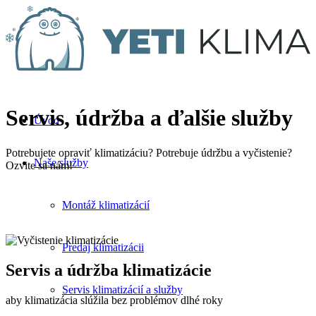
Servis, údržba a ďalšie služby
Úvod
Potrebujete opraviť klimatizáciu? Potrebuje údržbu a vyčistenie?
Naše služby
Ozvite sa nám!
Montáž klimatizácií
Predaj klimatizácii
Servis a údržba klimatizácie
Servis klimatizácií a služby
aby klimatizácia slúžila bez problémov dlhé roky