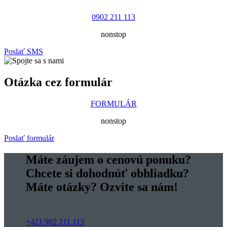
0902 211 113
nonstop
Poslať SMS
Otázka cez formulár
FORMULÁR
nonstop
Poslať formulár
Máte záujem o cenovú ponuku?
Chcete si dohodnúť obhliadku?
Máte otázky? Ozvite sa nám!
+421 902 211 113