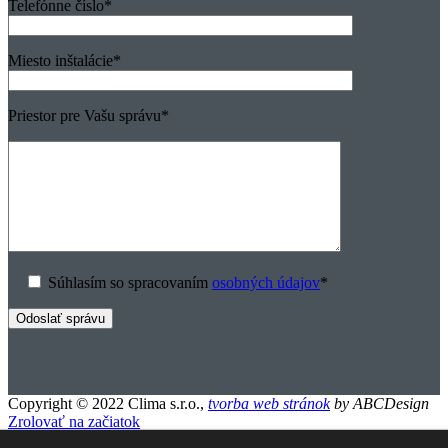
Telefónne číslo
*
Miesto inštalácie
*
Priestor pre Vašu správu
*
Súhlasím so spracovaním
osobných údajov
*
Copyright © 2022 Clima s.r.o.,
tvorba web stránok
by ABCDesign
Zrolovať na začiatok