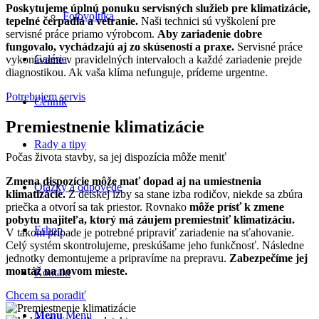
Poskytujeme úplnú ponuku servisných služieb pre klimatizácie,
Fotovoltika
tepelné čerpadlá a vetranie.
Naši technici sú vyškolení pre
servisné práce priamo výrobcom.
Aby zariadenie dobre
fungovalo, vychádzajú aj zo skúseností a praxe.
Servisné práce
Galéria
vykonávame v pravidelných intervaloch a každé zariadenie prejde
diagnostikou. Ak vaša klíma nefunguje, prídeme urgentne.
Potrebujem servis
Cenník
Premiestnenie klimatizácie
Rady a tipy
Počas života stavby, sa jej dispozícia môže meniť
Zmena dispozície môže mať dopad aj na umiestnenia
Otázky a odpovede
klimatizácie.
Z detskej izby sa stane izba rodičov, niekde sa zbúra
priečka a otvorí sa tak priestor. Rovnako
môže prísť k zmene
pobytu majiteľa, ktorý má záujem premiestniť klimatizáciu.
Eshop
V takom prípade je potrebné pripraviť zariadenie na sťahovanie.
Celý systém skontrolujeme, preskúšame jeho funkčnosť. Následne
jednotky demontujeme a pripravíme na prepravu.
Zabezpečíme jej
montáž na novom mieste.
Kontakt
Chcem sa poradiť
Menu
Menu