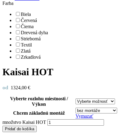
Farba
Biela
Červená
Čierna
Drevená dyha
Strieborná
Textil
Zlatá
Zrkadlová
Kaisai HOT
od
1324,00
€
Vyberte rozlohu miestnosti /
Výkon
Chcem základnú montáž
Vymazať
množstvo Kaisai HOT
Pridať do košíka