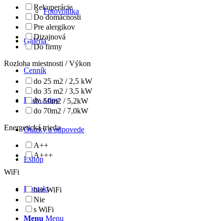
Rekuperácie
Fotovoltika
Do domácnosti
Pre alergikov
Dizajnová
Galéria
Do firmy
Rozloha miestnosti / Výkon
Cenník
do 25 m2 / 2,5 kW
do 35 m2 / 3,5 kW
Rady a tipy
do 50m2 / 5,2kW
do 70m2 / 7,0kW
Energetická trieda
Otázky a odpovede
A++
A+++
Eshop
WiFi
Kontakt
bez WiFi
Nie
s WiFi
Menu
Menu