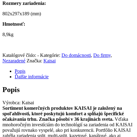
Rozmery zariadenia:
802x297x189 (mm)
Hmotnosť:
8,9kg
Katalógové číslo:
-
Kategórie:
Do domácnosti
,
Do firmy
,
Nezaradené
Značka:
Kaisai
Popis
Ďalšie informácie
Popis
Výrobca: Kaisai
Sortiment komerčných produktov KAISAI je založený na
spoľahlivosti, ktoré poskytujú komfort a spĺňajú špecifické
očakávania trhu.
Značka pôsobí v 36 krajinách sveta.
Vďaka
mnohoročným investíciám do technológií sa zariadenia od KAISAI
považujú rovnako vyspelé, ako pri konkurencii. Portfólio KAISAI
zahŕňa zariadenia split, multi-split, kazetové, kanálové, ako aj