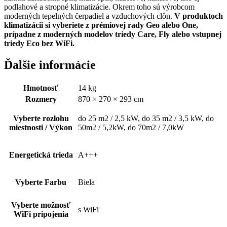
podlahové a stropné klimatizácie. Okrem toho sú výrobcom
moderných tepelných čerpadiel a vzduchových clôn.
V produktoch
klimatizácii si vyberiete z prémiovej rady Geo alebo One,
prípadne z moderných modelov triedy Care, Fly alebo vstupnej
triedy Eco bez WiFi.
Ďalšie informácie
Hmotnosť
14 kg
Rozmery
870 × 270 × 293 cm
Vyberte rozlohu
do 25 m2 / 2,5 kW, do 35 m2 / 3,5 kW, do
miestnosti / Výkon
50m2 / 5,2kW, do 70m2 / 7,0kW
Energetická trieda
A+++
Vyberte Farbu
Biela
Vyberte možnosť
s WiFi
WiFi pripojenia