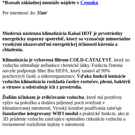
*Rozsah základnej montáže nájdete v
Cenníku
Pre miestnosť do:
35m²
Moderná nástenná klimatizácia Kaisai HOT je prvotriedny
energeticky úsporný spotrebič, ktorý sa vyznačuje mimoriadne
vysokými ukazovateľmi energetickej účinnosti kúrenia a
chladenia.
Klimatizácia je vybavená filtrom COLD-CATALYST
, ktorý zo
vzduchu odstraňuje nežiaduce chemické látky. Funkciu čistenia
navyše podporuje filter Bio HEPA, ktorý zastaví až 99%
prachových častíc a mikroorganizmov.
Vďaka funkcii ionizácie
vzduchu klimatizácia rozkladá častice roztočov, plesní, baktérií
a vírusov a odstraňuje ich z prostredia.
Ďalším účinkom je zvlhčovanie vzduchu
, ktoré má pozitívny
vplyv na pokožku a dodáva príjemný pocit sviežosti v
klimatizovanej miestnosti. Vysoký komfort používania zaisťuje
štandardne integrovaný WIFI modul
a praktické funkcie, ako je
3D prúdenie vzduchu zaisťujúce optimálnu cirkuláciu vzduchu a
rovnomerné rozloženie teploty v miestnosti.