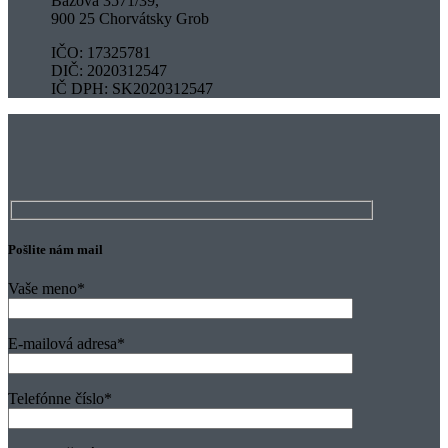
Bazová 3571/39,
900 25 Chorvátsky Grob
IČO: 17325781
DIČ: 2020312547
IČ DPH: SK2020312547
Pošlite nám mail
Vaše meno
*
E-mailová adresa
*
Telefónne číslo
*