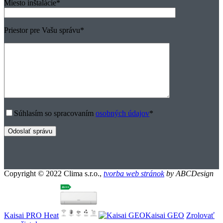
Miesto inštalácie
*
Priestor pre Vašu správu
*
Súhlasím so spracovaním
osobných údajov
*
Copyright © 2022 Clima s.r.o.,
tvorba web stránok
by ABCDesign
Kaisai PRO Heat
Kaisai GEO
Zrolovať