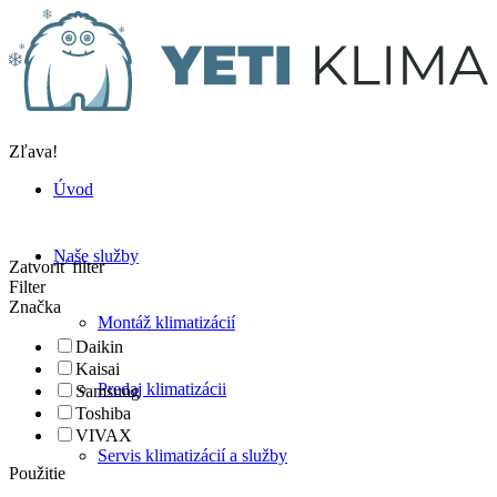
Zľava!
Úvod
Naše služby
Zatvoriť filter
Filter
Značka
Montáž klimatizácií
Daikin
Kaisai
Predaj klimatizácii
Samsung
Toshiba
VIVAX
Servis klimatizácií a služby
Použitie