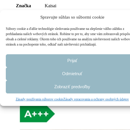
Značka
Kaisai
Spravujte súhlas so súbormi cookie
Chcem základnú
bez montáže, S montážou + 380€
montáž
Súbory cookie a ďalšie technológie sledovania používame na zlepšenie vášho zážitku z
prehliadania našich webových stránok. Robíme to pre to, aby sme vám zobrazovali prispô
Súvisiace produkty
obsah a cielené reklamy. Okrem toho ich používame na analýzu návštevnosti našich webo
stránok a na pochopenie toho, odkiaľ naši návštevníci prichádzajú.
Prijať
Kaisai GEO
Odmietnuť
od
961,00
€
Zľava!
ZOBRAZIŤ
Zobraziť predvoľby
Zásady používania súborov cookie
Zásady spracovania a ochrany osobných údajov