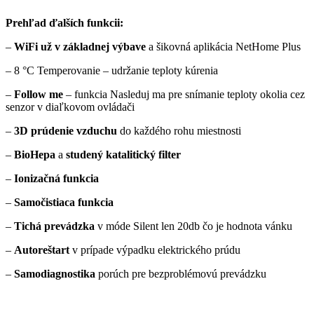
Prehľad ďalších funkcii:
–
WiFi už v základnej výbave
a šikovná aplikácia NetHome Plus
– 8 °C Temperovanie – udržanie teploty kúrenia
–
Follow me
– funkcia Nasleduj ma pre snímanie teploty okolia cez
senzor v diaľkovom ovládači
–
3D prúdenie vzduchu
do každého rohu miestnosti
–
BioHepa
a
studený katalitický filter
–
Ionizačná funkcia
–
Samočistiaca funkcia
–
Tichá prevádzka
v móde Silent len 20db čo je hodnota vánku
–
Autoreštart
v prípade výpadku elektrického prúdu
–
Samodiagnostika
porúch pre bezproblémovú prevádzku