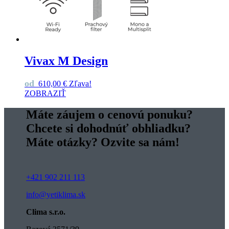
Vivax M Design
od
610,00
€
Zľava!
ZOBRAZIŤ
Máte záujem o cenovú ponuku?
Chcete si dohodnúť obhliadku?
Máte otázky? Ozvite sa nám!
+421 902 211 113
info@yetiklima.sk
Clima s.r.o.