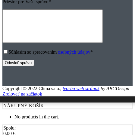
Priestor pre Vašu správu
*
Súhlasím so spracovaním
osobných údajov
*
Copyright © 2022 Clima s.r.o.,
tvorba web stránok
by ABCDesign
Zrolovať na začiatok
NÁKUPNÝ KOŠÍK
No products in the cart.
Spolu:
0,00
€