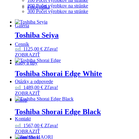
100 Počet výrobkov na stránke
200 Počet výrobkov na stránke
Fotovoltika
300 Počet výrobkov na stránke
Galéria
Toshiba Seiya
Cenník
od
1125,00
€
Zľava!
ZOBRAZIŤ
Rady a tipy
Toshiba Shorai Edge White
Otázky a odpovede
od
1489,00
€
Zľava!
ZOBRAZIŤ
Eshop
Toshiba Shorai Edge Black
Kontakt
od
1567,00
€
Zľava!
ZOBRAZIŤ
Menu
Menu