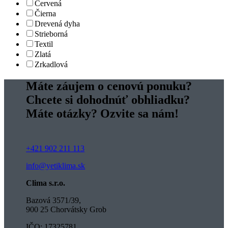
Červená
Čierna
Drevená dyha
Strieborná
Textil
Zlatá
Zrkadlová
Máte záujem o cenovú ponuku?
Chcete si dohodnúť obhliadku?
Máte otázky? Ozvite sa nám!
+421 902 211 113
info@yetiklima.sk
Clima s.r.o.
Bazová 3571/39,
900 25 Chorvátsky Grob
IČO: 17325781