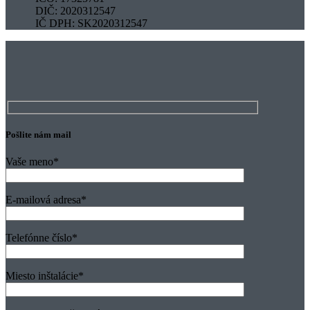
DIČ: 2020312547
IČ DPH: SK2020312547
Pošlite nám mail
Vaše meno
*
E-mailová adresa
*
Telefónne číslo
*
Miesto inštalácie
*