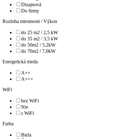
Dizajnová
Do firmy
Rozloha miestnosti / Výkon
do 25 m2 / 2,5 kW
do 35 m2 / 3,5 kW
do 50m2 / 5,2kW
do 70m2 / 7,0kW
Energetická trieda
A++
A+++
WiFi
bez WiFi
Nie
s WiFi
Farba
Biela