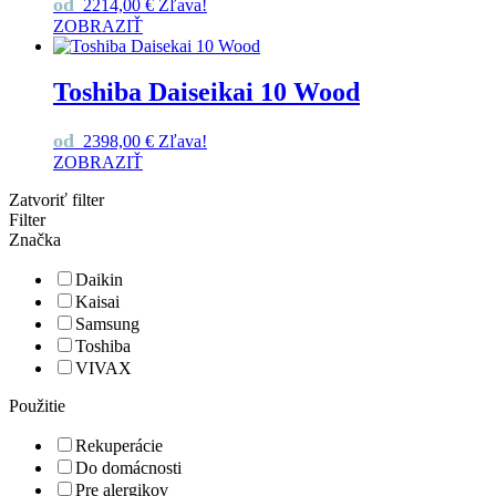
od
2214,00
€
Zľava!
ZOBRAZIŤ
Toshiba Daiseikai 10 Wood
od
2398,00
€
Zľava!
ZOBRAZIŤ
Zatvoriť filter
Filter
Značka
Daikin
Kaisai
Samsung
Toshiba
VIVAX
Použitie
Rekuperácie
Do domácnosti
Pre alergikov