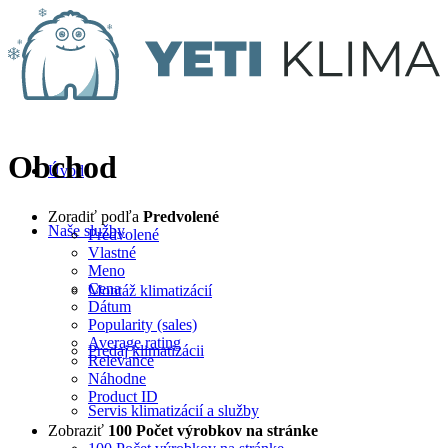
Obchod
Úvod
Zoradiť podľa
Predvolené
Naše služby
Predvolené
Vlastné
Meno
Cena
Montáž klimatizácií
Dátum
Popularity (sales)
Average rating
Predaj klimatizácii
Relevance
Náhodne
Product ID
Servis klimatizácií a služby
Zobraziť
100 Počet výrobkov na stránke