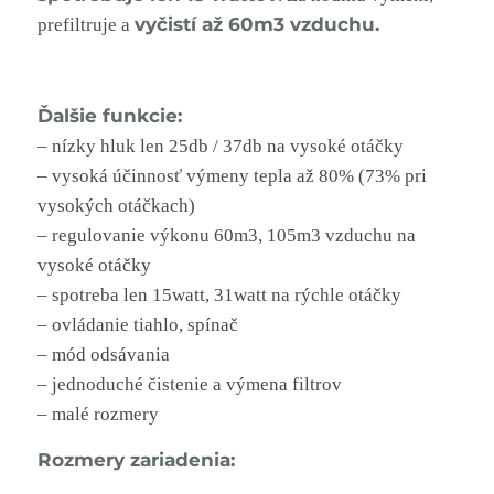
vyčistí až 60m3 vzduchu.
prefiltruje a
Ďalšie funkcie:
– nízky hluk len 25db / 37db na vysoké otáčky
– vysoká účinnosť výmeny tepla až 80% (73% pri
vysokých otáčkach)
– regulovanie výkonu 60m3, 105m3 vzduchu na
vysoké otáčky
– spotreba len 15watt, 31watt na rýchle otáčky
– ovládanie tiahlo, spínač
– mód odsávania
– jednoduché čistenie a výmena filtrov
– malé rozmery
Rozmery zariadenia: