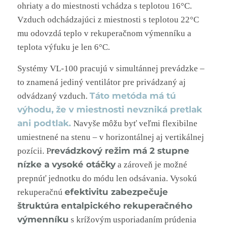
ohriaty a do miestnosti vchádza s teplotou 16°C.
Vzduch odchádzajúci z miestnosti s teplotou 22°C
mu odovzdá teplo v rekuperačnom výmenníku a
teplota výfuku je len 6°C.
Systémy VL-100 pracujú v simultánnej prevádzke –
to znamená jediný ventilátor pre privádzaný aj
Táto metóda má tú
odvádzaný vzduch.
výhodu, že v miestnosti nevzniká pretlak
ani podtlak.
Navyše môžu byť veľmi flexibilne
umiestnené na stenu – v horizontálnej aj vertikálnej
revádzkový režim má 2 stupne
pozícii. P
nízke a vysoké otáčky
a zároveň je možné
prepnúť jednotku do módu len odsávania. Vysokú
efektivitu zabezpečuje
rekuperačnú
štruktúra entalpického rekuperačného
výmenníku
s krížovým usporiadaním prúdenia