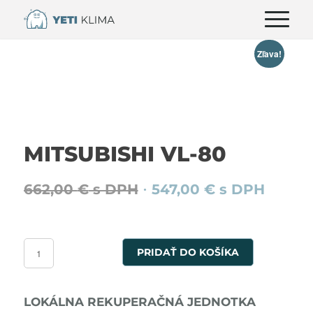
Zľava!
MITSUBISHI VL-80
Original
Curre
662,00
€
547,00
€
price
price
was:
is:
PRIDAŤ DO KOŠÍKA
662,00 €.
547,00
LOKÁLNA REKUPERAČNÁ JEDNOTKA