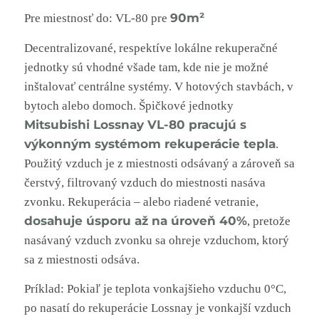
90m²
Pre miestnosť do: VL-80 pre
Decentralizované, respektíve lokálne rekuperačné
jednotky sú vhodné všade tam, kde nie je možné
inštalovať centrálne systémy. V hotových stavbách, v
bytoch alebo domoch. Špičkové jednotky
Mitsubishi Lossnay VL-80 pracujú s
výkonným systémom rekuperácie tepla
.
Použitý vzduch je z miestnosti odsávaný a zároveň sa
čerstvý, filtrovaný vzduch do miestnosti nasáva
zvonku. Rekuperácia – alebo riadené vetranie,
dosahuje úsporu až na úroveň 40%
, pretože
nasávaný vzduch zvonku sa ohreje vzduchom, ktorý
sa z miestnosti odsáva.
Príklad: Pokiaľ je teplota vonkajšieho vzduchu 0°C,
po nasatí do rekuperácie Lossnay je vonkajší vzduch