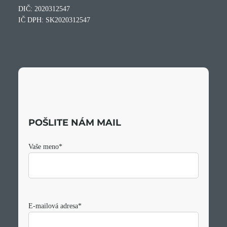
DIČ: 2020312547
IČ DPH: SK2020312547
POŠLITE NÁM MAIL
Vaše meno
*
E-mailová adresa
*