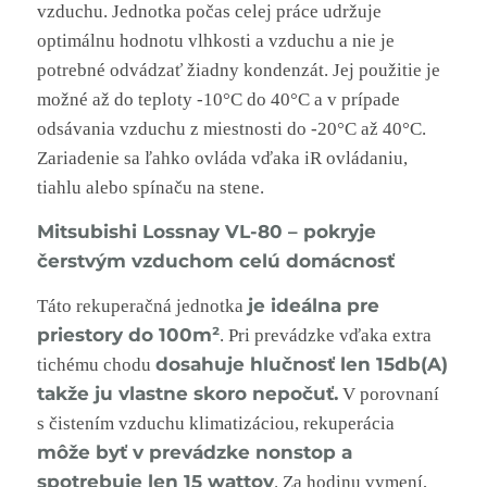
vzduchu. Jednotka počas celej práce udržuje
optimálnu hodnotu vlhkosti a vzduchu a nie je
potrebné odvádzať žiadny kondenzát. Jej použitie je
možné až do teploty -10°C do 40°C a v prípade
odsávania vzduchu z miestnosti do -20°C až 40°C.
Zariadenie sa ľahko ovláda vďaka iR ovládaniu,
tiahlu alebo spínaču na stene.
Mitsubishi Lossnay VL-80 – pokryje
čerstvým vzduchom celú domácnosť
je ideálna pre
Táto rekuperačná jednotka
priestory do 100m²
. Pri prevádzke vďaka extra
dosahuje hlučnosť len 15db(A)
tichému chodu
takže ju vlastne skoro nepočuť.
V porovnaní
s čistením vzduchu klimatizáciou, rekuperácia
môže byť v prevádzke nonstop a
spotrebuje len 15 wattov
. Za hodinu vymení,