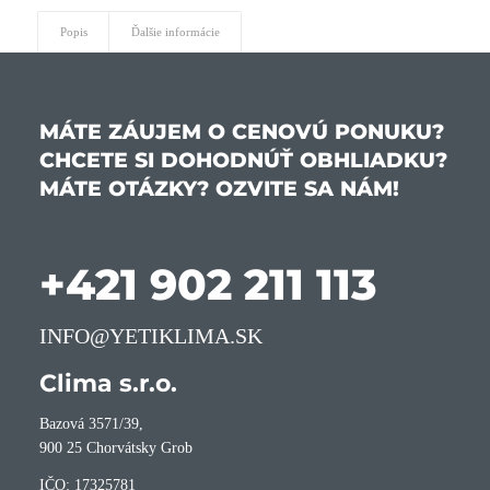
Popis
Ďalšie informácie
MÁTE ZÁUJEM O CENOVÚ PONUKU?
CHCETE SI DOHODNÚŤ OBHLIADKU?
MÁTE OTÁZKY? OZVITE SA NÁM!
+421 902 211 113
INFO@YETIKLIMA.SK
Clima s.r.o.
Bazová 3571/39,
900 25 Chorvátsky Grob
IČO: 17325781