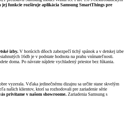
 jej funkcie rozširuje aplikácia Samsung SmartThings pre
etské izby.
V horúcich dňoch zabezpečí tichý spánok a v detskej izbe
iahnutých 16db je v podstate hodnota na prahu vnímateľnosti.
dete doma. Po návrate nájdete vychladený priestor bez fúkania.
 dobre vyzerala. Vďaka jedinečnému dizajnu sa určite stane skvelým
ľa našich klientov, ktorí sa rozhodovali pre zariadenie série
i vás privítame v našom showroome.
Zariadenia Samsung s