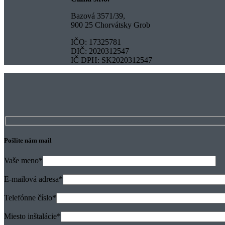
Bazová 3571/39,
900 25 Chorvátsky Grob
IČO: 17325781
DIČ: 2020312547
IČ DPH: SK2020312547
Pošlite nám mail
Vaše meno
*
E-mailová adresa
*
Telefónne číslo
*
Miesto inštalácie
*