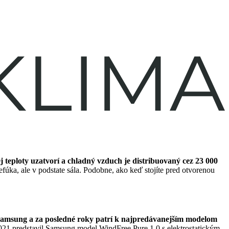
j teploty uzatvorí a chladný vzduch je distribuovaný cez 23 000
úka, ale v podstate sála. Podobne, ako keď stojíte pred otvorenou
í Samsung a za posledné roky patrí k najpredávanejším modelom
2021 predstavil Samsung model WindFree Pure 1.0 s elektrostatickým