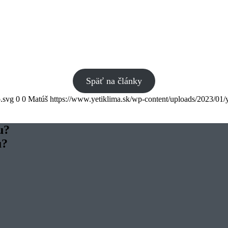
Späť na články
o.svg
0
0
Matúš
https://www.yetiklima.sk/wp-content/uploads/2023/01/y
u?
u?