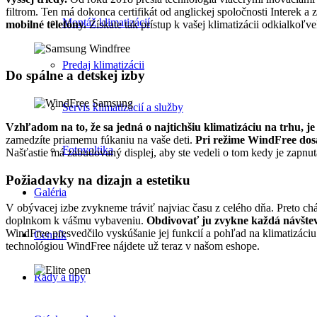
filtrom. Ten má dokonca certifikát od anglickej spoločnosti Interek a 
Montáž klimatizácií
mobilné telefóny.
Získate tak prístup k vašej klimatizácii odkialkoľve
Predaj klimatizácii
Do spálne a detskej izby
Servis klimatizácií a služby
Vzhľadom na to, že sa jedná o najtichšiu klimatizáciu na trhu, j
zamedzíte priamemu fúkaniu na vaše deti.
Pri režime WindFree dos
Fotovoltika
Našťastie má zabudovaný displej, aby ste vedeli o tom kedy je zapnu
Požiadavky na dizajn a estetiku
Galéria
V obývacej izbe zvykneme tráviť najviac času z celého dňa. Preto cháp
doplnkom k vášmu vybaveniu.
Obdivovať ju zvykne každá návšteva
WindFree presvedčilo vyskúšanie jej funkcií a pohľad na klimatizáci
Cenník
technológiou WindFree nájdete už teraz v našom eshope.
Rady a tipy