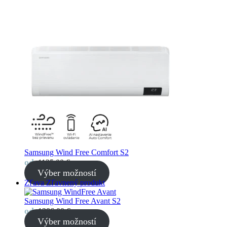
Samsung Wind Free Comfort S2
od
1125,00
€
Výber možností
Zľava
Zľavnený produkt
Samsung Wind Free Avant S2
od
1386,00
€
Výber možností