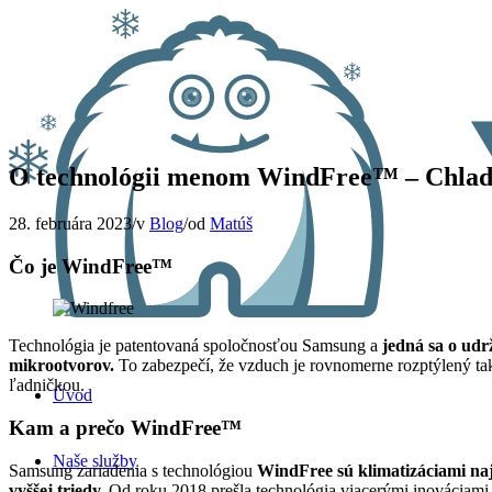
O technológii menom WindFree™ – Chlade
28. februára 2023
/
v
Blog
/
od
Matúš
Čo je WindFree™
Technológia je patentovaná spoločnosťou Samsung a
jedná sa o udr
mikrootvorov.
To zabezpečí, že vzduch je rovnomerne rozptýlený tak
ľadničkou.
Úvod
Kam a prečo WindFree™
Naše služby
Samsung zariadenia s technológiou
WindFree sú klimatizáciami naj
vyššej triedy.
Od roku 2018 prešla technológia viacerými inováciami 