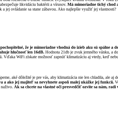
zabezpečuje likvidáciu baktérii a vírusov.
Má mimoriadne tichý chod a
k a jej ovládanie sa stane zábavou. Ako najlepšie využiť jej vlastnosti?
e pochopitelné, že je mimoriadne vhodná do izieb aku sú spálne a d
ahuje hlučnosť len 16dB.
Hodnota 21db je zvuk jemného vánku, a dos
tá. Vďaka WiFi získate možnosť zapnúť klimatizáciu aj vtedy, keď nebu
eme, aké dôležité je pre vás, aby klimatizácia nie len chladila, ale aj
 a ako jej majiteľ sa nevyhnete aspoň malej ukážke jej funkcií.
Ve
u naživo.
Ak sa chcete na vlastné oči presvedčiť ozvite sa nám, rad