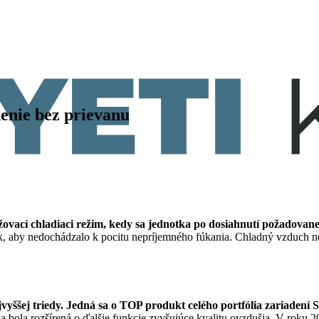
nie bez prievanu
žovací chladiaci režim, kedy sa jednotka po dosiahnutí požadovane
, aby nedochádzalo k pocitu nepríjemného fúkania. Chladný vzduch nef
vyššej triedy. Jedná sa o TOP produkt celého portfólia zariaden
a bola rozšírená o ďalšie funkcie zvyšujúce kvalitu ovzdušia. V roku 