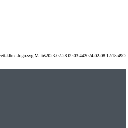
eti-klima-logo.svg
Matúš
2023-02-28 09:03:44
2024-02-08 12:18:49
O