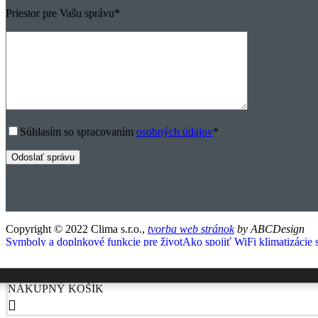
Priestor pre Vašu správu
*
Súhlasím so spracovaním
osobných údajov
*
Copyright © 2022 Clima s.r.o.,
tvorba web stránok
by ABCDesign
Symboly a doplnkové funkcie pre život
Ako spojiť WiFi klimatizácie
NÁKUPNÝ KOŠÍK