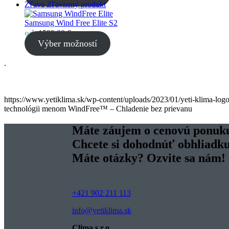
Zľava
Zľavnený produkt
Samsung Wind Free Elite S2
od
1599,00
€
Výber možností
.
https://www.yetiklima.sk/wp-content/uploads/2023/01/yeti-klima-log
technológii menom WindFree™ – Chladenie bez prievanu
Máte záujem o cenovú ponuk
Chcete si dohodnúť obhliadk
Máte otázky? Ozvite sa nám!
+421 902 211 113
info@yetiklima.sk
Clima s.r.o.